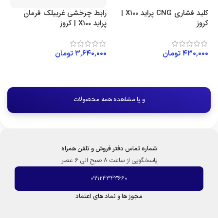
کلید فشاری CNG پراید X100 |
رابط چرخشی غربیلک فرمان
کروز
پراید X100 | کروز
۴۳۰,۰۰۰
تومان
۳,۶۴۰,۰۰۰
تومان
افزودن به سبد خرید
افزودن به سبد خرید
و یا مشاهده همه محصولات
شماره تماس دفتر فروش و تلفن همراه
پاسخگویی از ساعت 8 صبح الی 6 عصر
09924343660
مجوز ها و نماد های اعتماد