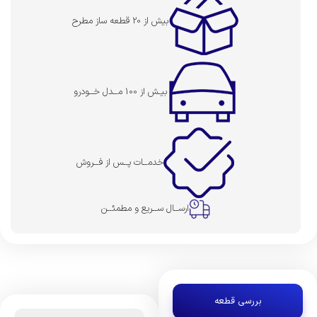
بیش از 20 قطعه ساز مطرح
بیـش از 100 مــدل خــودرو
خدمــات پــس از فــروش
ارســال ســریع و مطمئــن
بررسی قطعه