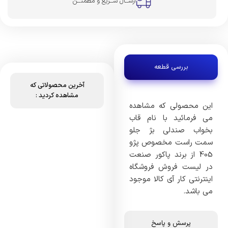
ارســال ســریع و مطمئــن
بررسی قطعه
آخرین محصولاتی که
مشاهده کردید :
این محصولی که مشاهده
می فرمائید با نام قاب
بخواب صندلی بژ جلو
سمت راست مخصوص پژو
405 از برند پاکور صنعت
در لیست فروش فروشگاه
اینترنتی کار آی کالا موجود
می باشد.
پرسش و پاسخ