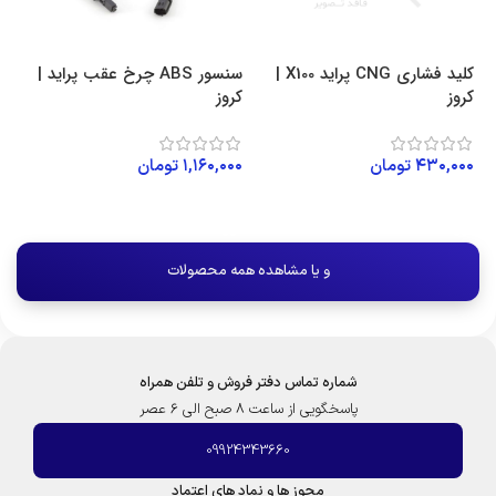
کلید فشاری CNG پراید X100 |
سنسور ABS چرخ عقب پراید |
کروز
کروز
۴۳۰,۰۰۰
تومان
۱,۱۶۰,۰۰۰
تومان
افزودن به سبد خرید
افزودن به سبد خرید
و یا مشاهده همه محصولات
شماره تماس دفتر فروش و تلفن همراه
پاسخگویی از ساعت 8 صبح الی 6 عصر
09924343660
مجوز ها و نماد های اعتماد