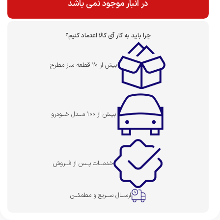
در انبار موجود نمی باشد
چرا باید به کار آی کالا اعتماد کنیم؟
بیش از 20 قطعه ساز مطرح
بیـش از 100 مــدل خــودرو
خدمــات پــس از فــروش
ارســال ســریع و مطمئــن