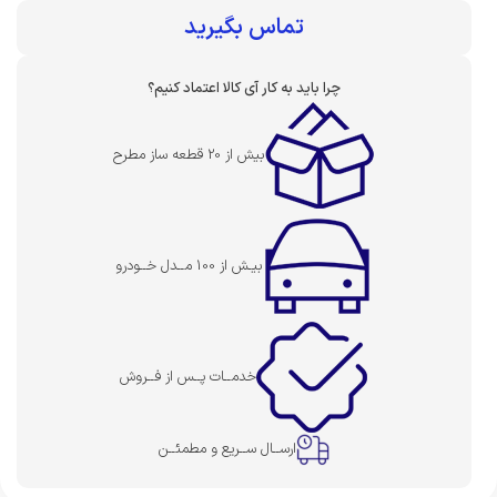
بهای قطعه :
تماس بگیرید
چرا باید به کار آی کالا اعتماد کنیم؟
بیش از 20 قطعه ساز مطرح
بیـش از 100 مــدل خــودرو
خدمــات پــس از فــروش
ارســال ســریع و مطمئــن