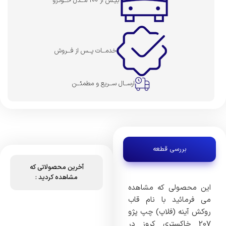
بیـش از 100 مــدل خــودرو
خدمــات پــس از فــروش
ارســال ســریع و مطمئــن
بررسی قطعه
آخرین محصولاتی که
مشاهده کردید :
این محصولی که مشاهده
می فرمائید با نام قاب
روکش آینه (فلاپ) چپ پژو
207 خاکستری کروز در