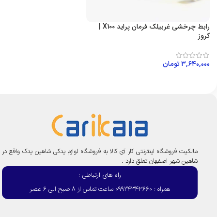
رابط چرخشی غربیلک فرمان پراید X100 |
کروز
۳,۶۴۰,۰۰۰
تومان
افزودن به سبد خرید
مالکیت فروشگاه اینترنتی کار آی کالا به فروشگاه لوازم یدکی شاهین یدک واقع در
شاهین شهر اصفهان تعلق دارد .
راه های ارتباطی :
همراه : 09924343660 ساعت تماس از 8 صبح الی 6 عصر