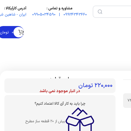
مشاوره و تماس :
آدرس کارآیکالا :
09924343660 | 09905034590
ایران - شاهین شه
۰
تومان
بهای قطعه :
۲۲۰,۰۰۰
تومان
در انبار موجود نمی باشد
7
چرا باید به کار آی کالا اعتماد کنیم؟
بیش از 20 قطعه ساز مطرح