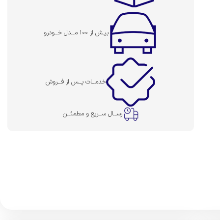
بیـش از 100 مــدل خــودرو
خدمــات پــس از فــروش
ارســال ســریع و مطمئــن