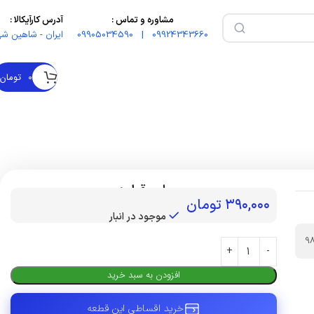
مشاوره و تماس :
آدرس کارآیکالا :
09924343660 | 09905034590
ایران - شاهین شه
۰
تومان
بهای قطعه :
۳۹۰,۰۰۰
تومان
موجود در انبار
9
افزودن به سبد خرید
خرید اقساطی این قطعه