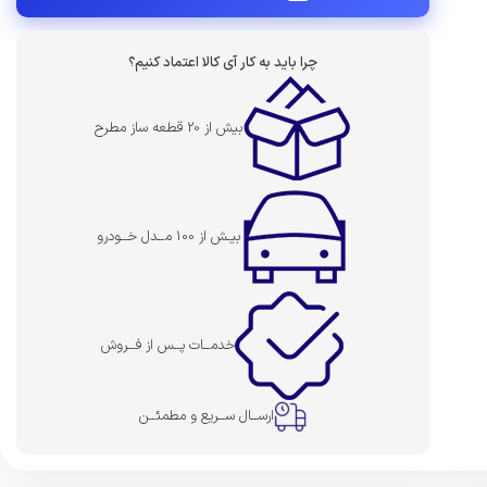
چرا باید به کار آی کالا اعتماد کنیم؟
بیش از 20 قطعه ساز مطرح
بیـش از 100 مــدل خــودرو
خدمــات پــس از فــروش
ارســال ســریع و مطمئــن