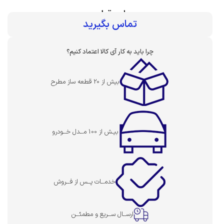
بهای قطعه :
تماس بگیرید
چرا باید به کار آی کالا اعتماد کنیم؟
بیش از 20 قطعه ساز مطرح
بیـش از 100 مــدل خــودرو
خدمــات پــس از فــروش
ارســال ســریع و مطمئــن