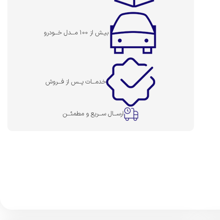
بیـش از 100 مــدل خــودرو
خدمــات پــس از فــروش
ارســال ســریع و مطمئــن