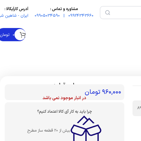
مشاوره و تماس :
آدرس کارآیکالا :
09924343660 | 09905034590
ایران - شاهین شه
۰
تومان
بهای قطعه :
۹۶۰,۰۰۰
تومان
در انبار موجود نمی باشد
8
چرا باید به کار آی کالا اعتماد کنیم؟
بیش از 20 قطعه ساز مطرح