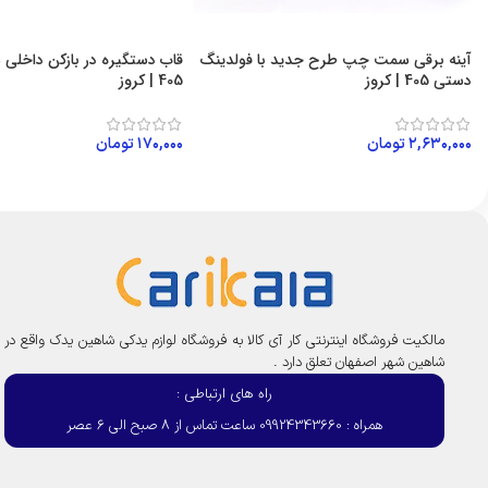
آینه برقی سمت چپ طرح جدید با فولدینگ
قاب دستگیره در بازکن داخل
دستی 405 | کروز
405 | کروز
۲,۶۳۰,۰۰۰
تومان
۱۷۰,۰۰۰
تومان
افزودن به سبد خرید
افزودن به سبد خرید
مالکیت فروشگاه اینترنتی کار آی کالا به فروشگاه لوازم یدکی شاهین یدک واقع در
شاهین شهر اصفهان تعلق دارد .
راه های ارتباطی :
همراه : 09924343660 ساعت تماس از 8 صبح الی 6 عصر