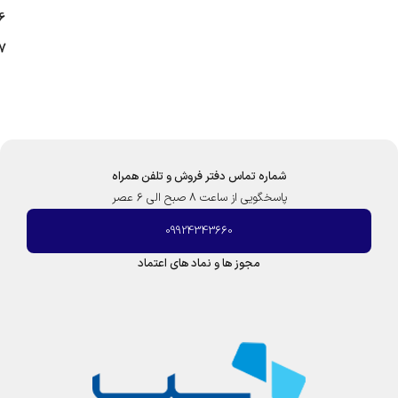
6
7
شماره تماس دفتر فروش و تلفن همراه
پاسخگویی از ساعت 8 صبح الی 6 عصر
09924343660
مجوز ها و نماد های اعتماد