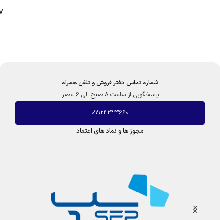
B
7
)
شماره تماس دفتر فروش و تلفن همراه
پاسخگویی از ساعت 8 صبح الی 6 عصر
09924343660
مجوز ها و نماد های اعتماد