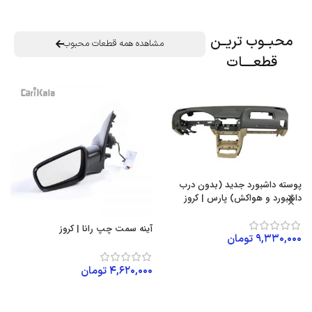
محبــوب تریــن
مشاهده همه قطعات محبوب
قطعــــات
پوسته داشبورد جدید (بدون درب
داشبورد و هواکش) پارس | کروز
آینه سمت چپ رانا | کروز
سن
۹,۳۳۰,۰۰۰
تومان
افزودن به سبد خرید
۴,۶۲۰,۰۰۰
تومان
۰
افزودن به سبد خرید