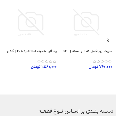
سیبک زیر اکسل 405 و سمند | S4T
یاتاقان متحرک استاندارد 405 | گلدن
کیت
۷۶۰,۰۰۰
تومان
۱,۵۶۰,۰۰۰
تومان
۰
افزودن به سبد خرید
افزودن به سبد خرید
دســته بنــدی بر اســاس نــوع قطعــه