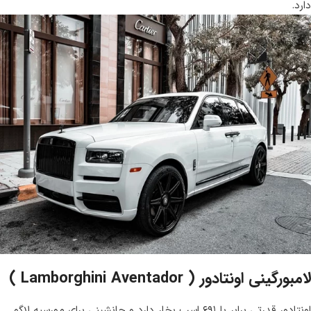
دارد.
لامبورگینی اونتادور ( Lamborghini Aventador )
اونتادور قدرتی برابر با ۶۹۱ اسب بخار دارد و جانشینی برای مورسیه لاگو