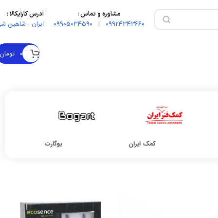
مشاوره و تماس :
آدرس کارآیکالا :
09924343660 | 09905034590
ایران - شاهین شه
۰
تومان
کمک ایران
بوگارت