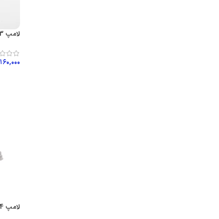
لامپ H3 اکو 12V 100 W ECO
۱۶۰,۰۰۰
افزود
لامپ H4 گرد 12V 100W | اکو ECO