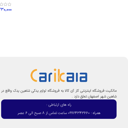
۲۳۰,۰۰۰
افزود
مالکیت فروشگاه اینترنتی کار آی کالا به فروشگاه لوازم یدکی شاهین یدک واقع در
شاهین شهر اصفهان تعلق دارد .
راه های ارتباطی :
همراه : 09924343660 ساعت تماس از 8 صبح الی 6 عصر