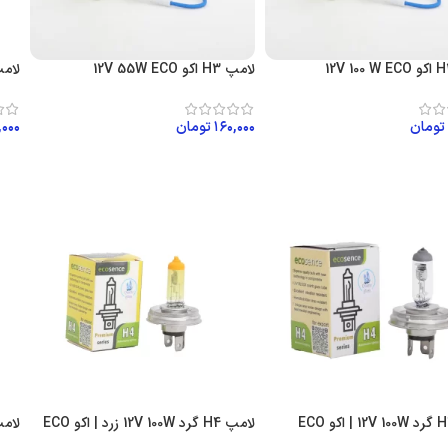
لامپ H3 اکو 12V 55W ECO
لامپ H4 اکو 12V 100W 
تومان
۱۶۰,۰۰۰
تومان
,۰۰۰
ن به سبد خرید
افزودن به سبد خرید
اف
لامپ H4 گرد 12V 100W زرد | اکو ECO
لامپ h7 12v 100w نا