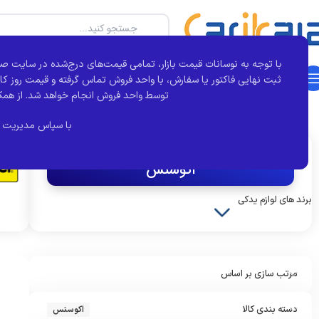
با توجه به نوسانات قیمت بازار، تمامی قیمت‌های درج‌شده در سایت صر
دسته بندی محصولات
خانه
بجور
تماس با ما
درباره کارآی کالا
مقالات
ثبت نهایی فاکتور یا سفارش، با واحد فروش تماس گرفته و قیمت روز کال
توسط واحد فروش انجام خواهد شد.
از همک
خانه
برند قطعه
اکوسنس
نمایش 1–12 از 94 نتیجه
با سپاس مدیریت 
اکنون مشاهده می کنید :
اکوسنس
برند های لوازم یدکی
کروز
مرتب سازی بر اساس
دسته بندی کالا
اکوسنس