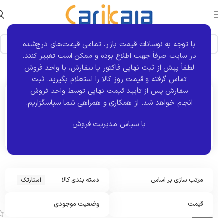
با توجه به نوسانات قیمت بازار، تمامی قیمت‌های درج‌شده
در سایت صرفاً جهت اطلاع بوده و ممکن است تغییر کنند.
خانه
برند قطعه
استارتک
نمایش 1–12 از 60 نتیجه
لطفاً پیش از ثبت نهایی فاکتور یا سفارش، با واحد فروش
تماس گرفته و قیمت روز کالا را استعلام بگیرید. ثبت
سفارش پس از تأیید قیمت نهایی توسط واحد فروش
انجام خواهد شد.
از همکاری و همراهی شما سپاسگزاریم.
اکنون مشاهده می کنید :
استارتک
با سپاس مدیریت فروش
مرتب سازی بر اساس
دسته بندی کالا
استارتک
ت
س
م
قیمت
وضعیت موجودی
ه