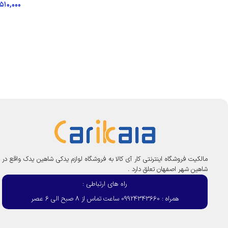
۵۱۰,۰۰۰
افزود
مالکیت فروشگاه اینترنتی کار آی کالا به فروشگاه لوازم یدکی شاهین یدک واقع در
شاهین شهر اصفهان تعلق دارد .
راه های ارتباطی :
همراه : 09924343660 ساعت تماس از 8 صبح الی 6 عصر