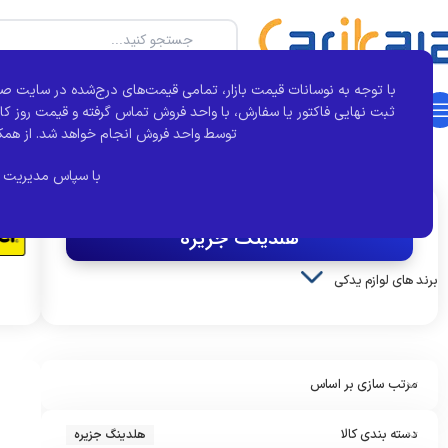
با توجه به نوسانات قیمت بازار، تمامی قیمت‌های درج‌شده در سایت صر
دسته بندی محصولات
خانه
بجور
تماس با ما
درباره کارآی کالا
مقالات
ثبت نهایی فاکتور یا سفارش، با واحد فروش تماس گرفته و قیمت روز کال
توسط واحد فروش انجام خواهد شد.
از همک
خانه
برند قطعه
هلدینگ جزیره
نمایش 1–12 از 122 نتیجه
با سپاس مدیریت 
اکنون مشاهده می کنید :
هلدینگ جزیره
برند های لوازم یدکی
کروز
مرتب سازی بر اساس
دسته بندی کالا
هلدینگ جزیره