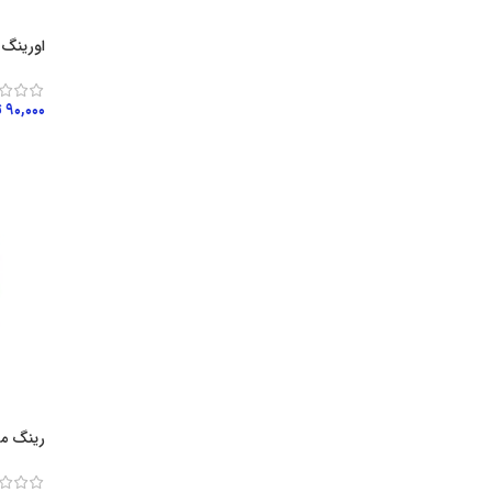
اورینگ 
۹۰,۰۰۰
ت
افزود
رینگ موتور (100) پرا