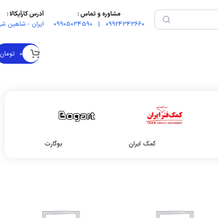
مشاوره و تماس :
آدرس کارآیکالا :
09924343660 | 09905034590
ایران - شاهین شه
۰
تومان
کمک ایران
بوگارت