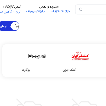
مشاوره و تماس :
آدرس کارآیکالا :
09924343660 | 09905034590
ایران - شاهین شه
۰
تومان
کمک ایران
بوگارت