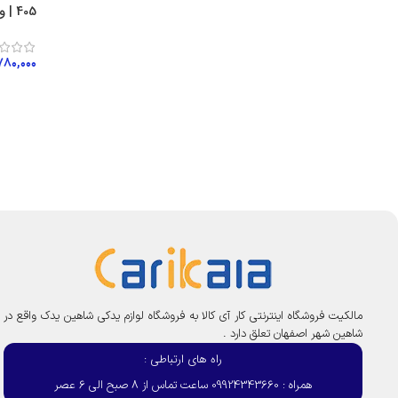
405 | ویژن ژاپن VISIUN
۷۸۰,۰۰۰
افزود
مالکیت فروشگاه اینترنتی کار آی کالا به فروشگاه لوازم یدکی شاهین یدک واقع در
شاهین شهر اصفهان تعلق دارد .
راه های ارتباطی :
همراه : 09924343660 ساعت تماس از 8 صبح الی 6 عصر