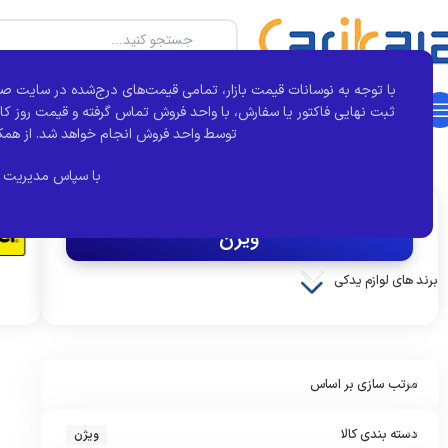
با توجه به نوسانات قیمت بازار، تمامی قیمت‌های درج‌شده در سایت صر
دسته بندی محصولات
خانه
بجور
تماس با ما
درباره کارآی کالا
مقالات
ثبت نهایی فاکتور یا سفارش، با واحد فروش تماس گرفته و قیمت روز کال
توسط واحد فروش انجام خواهد شد.
از همک
خانه
برند قطعه
ویژن
نمایش 1–12 از 82 نتیجه
با سپاس مدیریت 
اکنون مشاهده می کنید :
ویژن
برند های لوازم یدکی
کروز
مرتب سازی بر اساس
دسته بندی کالا
ویژن