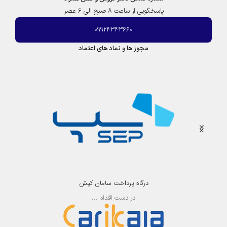
پاسخگویی از ساعت 8 صبح الی 6 عصر
09924343660
مجوز ها و نماد های اعتماد
درگاه پرداخت سامان کیش
در دست اقدام ...