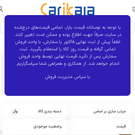
با توجه به نوسانات قیمت بازار، تمامی قیمت‌های درج‌شده
در سایت صرفاً جهت اطلاع بوده و ممکن است تغییر کنند.
خانه
برند قطعه
ماناپارت
وگر
نمایش 1–12 از 236 نتیجه
لطفاً پیش از ثبت نهایی فاکتور یا سفارش، با واحد فروش
تماس گرفته و قیمت روز کالا را استعلام بگیرید. ثبت
سفارش پس از تأیید قیمت نهایی توسط واحد فروش
انجام خواهد شد.
از همکاری و همراهی شما سپاسگزاریم.
اکنون مشاهده می کنید :
وگر
با سپاس مدیریت فروش
مرتب سازی بر اساس
دسته بندی کالا
وگر
ا
س
ت
قیمت
وضعیت موجودی
پ