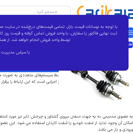
با توجه به نوسانات قیمت بازار، تمامی قیمت‌های درج‌شده در سایت صر
دسته بندی محصولات
خانه
بجور
تماس با ما
درباره کارآی کالا
مقالات
ثبت نهایی فاکتور یا سفارش، با واحد فروش تماس گرفته و قیمت روز کال
توسط واحد فروش انجام خواهد شد.
از همک
اطلاعات فنی
شفت گیربکس چیست
با سپاس مدیریت 
0
ارسال توسط
مدیرکل سئو
در سه‌شنبه 19 بهمن 1400
انتقال قدرت در خودرو از موتور به چرخ‌ها توسط سیستم‌های متعددی به صورت متوا
بین آن‌ها نیز اهمیت بالایی دارد. شفت یکی از اجزایی است که این ارتباط را برقر
مختلف منتقل می‌کند.
شفت گیربکس چیست
به عضوی مکانیکی که به جهت انتقال نیروی گشتاور و چرخش تایر نیز مورد استفا
امکان آن وجود ندارد از شفت خودرو یا شفت کاردان استفاده می شود. این عضو 
ورودی و بار می باشد.