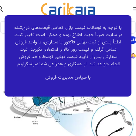
با توجه به نوسانات قیمت بازار، تمامی قیمت‌های درج‌شده
در سایت صرفاً جهت اطلاع بوده و ممکن است تغییر کنند.
اخبار
لطفاً پیش از ثبت نهایی فاکتور یا سفارش، با واحد فروش
دلایل بریدن سیم کلاچ
تماس گرفته و قیمت روز کالا را استعلام بگیرید. ثبت
مدیرکل سئو
در یکشنبه 31 تیر 1403
سفارش پس از تأیید قیمت نهایی توسط واحد فروش
بریدن سیم کلاچ می‌تواند یکی از مشکلات آزار دهنده برای هر راننده‌ای
انجام خواهد شد.
از همکاری و همراهی شما سپاسگزاریم.
باشد، به‌خصوص در مواقعی که نیاز به استفاده فوری از خودرو داریم. سیم
با سپاس مدیریت فروش
کلاچ، که وظیفه انتقال نیرو از پدال کلاچ به مکانیزم کلاچ را دارد، ممکن
است به دلایل مختلفی دچار پارگی شود. در این مقاله، به بررسی علل
اصلی بریدن سیم کلاچ و راهکارهای پیشگیری از آن می‌پردازیم.