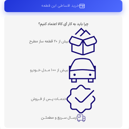
خرید اقساطی این قطعه
چرا باید به کار آی کالا اعتماد کنیم؟
بیش از 20 قطعه ساز مطرح
بیـش از 100 مــدل خــودرو
خدمــات پــس از فــروش
ارســال ســریع و مطمئــن