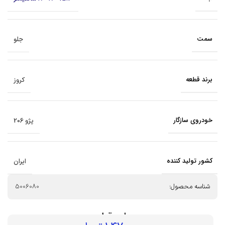
سمت
جلو
برند قطعه
کروز
خودروی سازگار
پژو 206
کشور تولید کننده
ایران
شناسه محصول:
5006080
بهای قطعه :