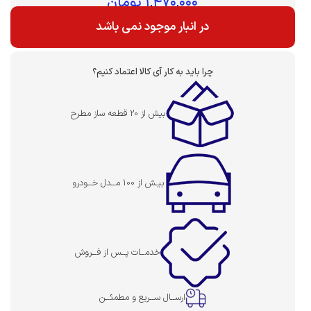
۱,۴۷۰,۰۰۰
تومان
در انبار موجود نمی باشد
چرا باید به کار آی کالا اعتماد کنیم؟
بیش از 20 قطعه ساز مطرح
بیـش از 100 مــدل خــودرو
خدمــات پــس از فــروش
ارســال ســریع و مطمئــن