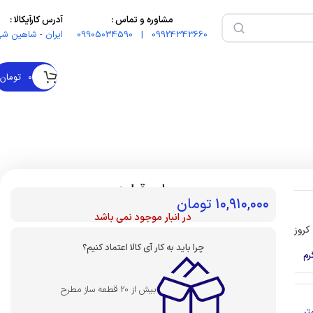
مشاوره و تماس :
آدرس کارآیکالا :
09924343660 | 09905034590
ایران - شاهین شه
۰
تومان
بهای قطعه :
۱۰,۹۱۰,۰۰۰
تومان
در انبار موجود نمی باشد
کروز
چرا باید به کار آی کالا اعتماد کنیم؟
بیش از 20 قطعه ساز مطرح