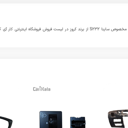
این محصولی که مشاهده می فرمائید با نام مجموعه کیسه هوا سرنشین مخصوص ساینا S232 از برند کروز در لیست فروش فروشگاه اینترنتی کار آی