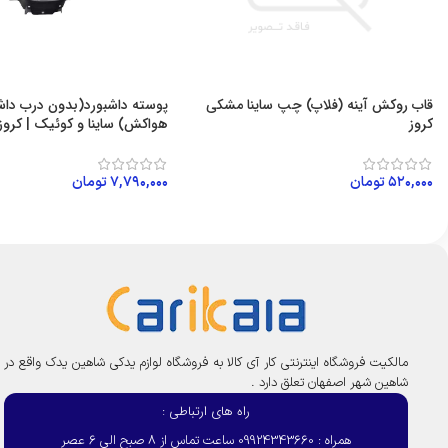
قاب روکش آینه (فلاپ) چپ ساینا مشکی
پوسته داشبورد(بدون درب داشب
کروز
هواکش) ساینا و کوئیک | کروز
۵۲۰,۰۰۰
تومان
۷,۷۹۰,۰۰۰
تومان
افزودن به سبد خرید
افزودن به سبد خرید
مالکیت فروشگاه اینترنتی کار آی کالا به فروشگاه لوازم یدکی شاهین یدک واقع در
شاهین شهر اصفهان تعلق دارد .
راه های ارتباطی :
همراه : 09924343660 ساعت تماس از 8 صبح الی 6 عصر