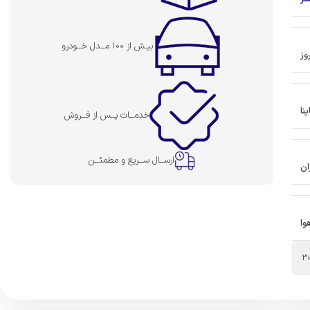
بیـش از 100 مــدل خــودرو
وز
نا
خدمــات پــس از فــروش
ارســال ســریع و مطمئــن
ان
وا
3