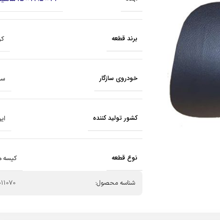
برند قطعه
کر
خودروی سازگار
سای
کشور تولید کننده
ایر
نوع قطعه
کیسه ه
شناسه محصول:
011070