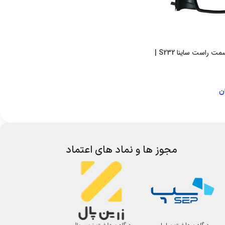
آینه بغل برقی سمت راست ساینا S232 |
ن
 خرید
مجوز ها و نماد های اعتماد