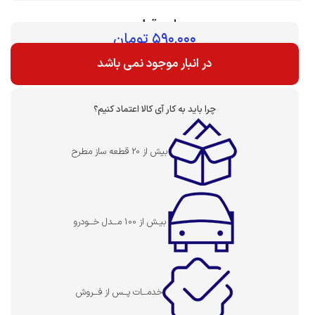
بهای قطعه :
۵۹۰,۰۰۰
تومان
در انبار موجود نمی باشد
چرا باید به کار آی کالا اعتماد کنیم؟
بیش از 20 قطعه ساز مطرح
بیـش از 100 مــدل خــودرو
خدمــات پــس از فــروش