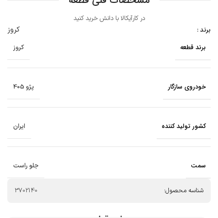
مشخصات فنی قطعه
در کارآیکالا با دانش خرید کنید
کروز
برند :
برند قطعه
کروز
خودروی سازگار
پژو 405
کشور تولید کننده
ایران
سمت
جلو راست
شناسه محصول:
3702140