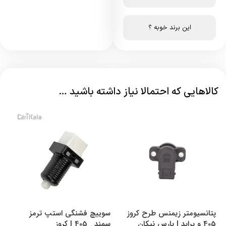
این برند خوبه ؟
کالاهایی که احتمالا نیاز داشته باشید …
پتانسیومتر زیمنس طرح کروز
سوییچ فشنگی استپ ترمز
405 و پراید | پارس نیکان
سمند_ 405 | کروز
سم