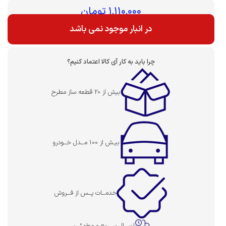
بهای قطعه :
۱,۱۱۰,۰۰۰
تومان
در انبار موجود نمی باشد
چرا باید به کار آی کالا اعتماد کنیم؟
بیش از 20 قطعه ساز مطرح
بیـش از 100 مــدل خــودرو
خدمــات پــس از فــروش
ارســال ســریع و مطمئــن