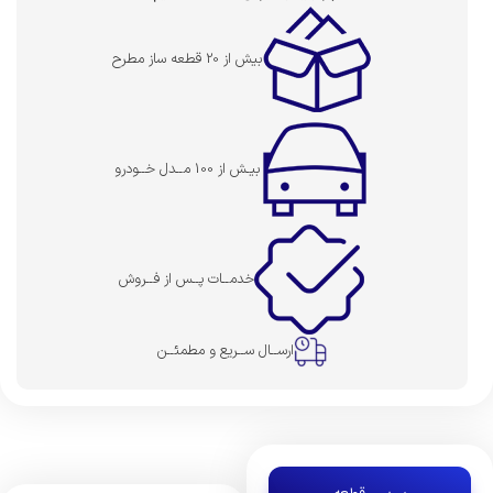
بیش از 20 قطعه ساز مطرح
بیـش از 100 مــدل خــودرو
خدمــات پــس از فــروش
ارســال ســریع و مطمئــن