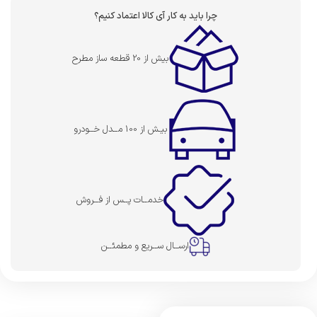
چرا باید به کار آی کالا اعتماد کنیم؟
بیش از 20 قطعه ساز مطرح
بیـش از 100 مــدل خــودرو
خدمــات پــس از فــروش
ارســال ســریع و مطمئــن