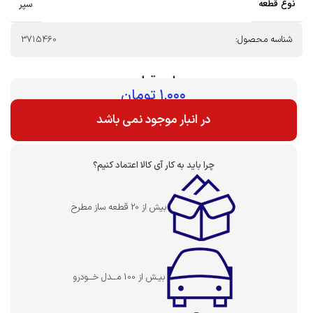
نوع قطعه
سپر
شناسه محصول:
3715460
بهای قطعه :
۱,۰۰۰
تومان
در انبار موجود نمی باشد
چرا باید به کار آی کالا اعتماد کنیم؟
بیش از 20 قطعه ساز مطرح
بیـش از 100 مــدل خــودرو