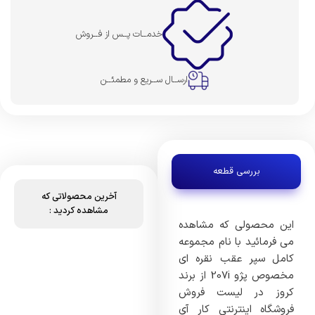
خدمــات پــس از فــروش
ارســال ســریع و مطمئــن
بررسی قطعه
آخرین محصولاتی که
مشاهده کردید :
این محصولی که مشاهده
می فرمائید با نام مجموعه
کامل سپر عقب نقره ای
مخصوص پژو 207i از برند
کروز در لیست فروش
فروشگاه اینترنتی کار آی