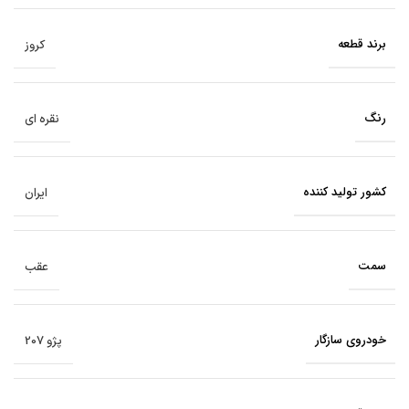
برند قطعه
کروز
رنگ
نقره ای
کشور تولید کننده
ایران
سمت
عقب
خودروی سازگار
پژو 207