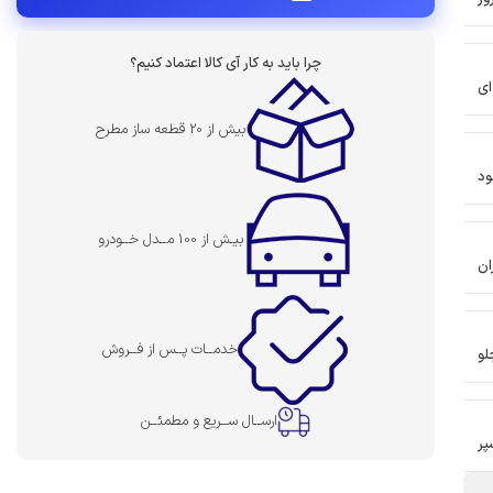
چرا باید به کار آی کالا اعتماد کنیم؟
ای
بیش از 20 قطعه ساز مطرح
ود
بیـش از 100 مــدل خــودرو
ان
خدمــات پــس از فــروش
لو
ارســال ســریع و مطمئــن
پر