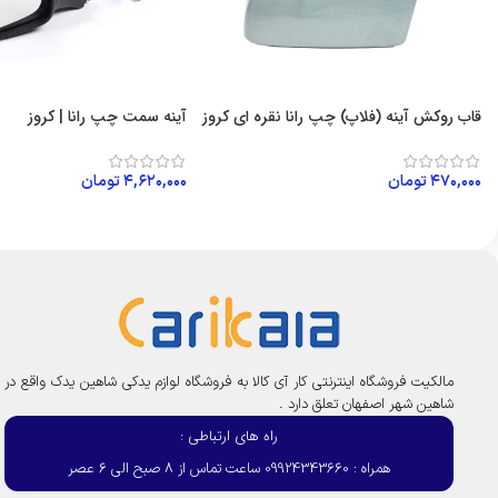
قاب روکش آینه (فلاپ) چپ رانا نقره ای کروز
آینه سمت چپ رانا | کروز
۴۷۰,۰۰۰
تومان
۴,۶۲۰,۰۰۰
تومان
افزودن به سبد خرید
افزودن به سبد خرید
مالکیت فروشگاه اینترنتی کار آی کالا به فروشگاه لوازم یدکی شاهین یدک واقع در
شاهین شهر اصفهان تعلق دارد .
راه های ارتباطی :
همراه : 09924343660 ساعت تماس از 8 صبح الی 6 عصر