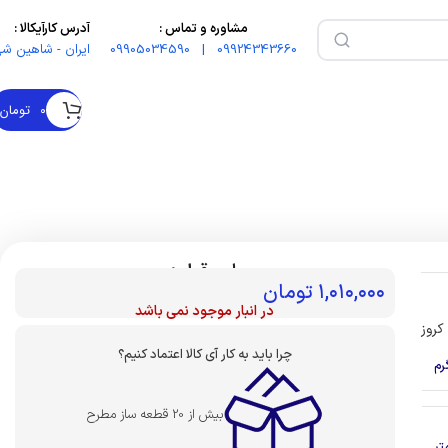
مشاوره و تماس :
آدرس کارآیکالا :
09924343660 | 09905034590
ایران - شاهین شه
۰
تومان
بهای قطعه :
۱,۰۱۰,۰۰۰
تومان
در انبار موجود نمی باشد
کروز
چرا باید به کار آی کالا اعتماد کنیم؟
بیش از 20 قطعه ساز مطرح