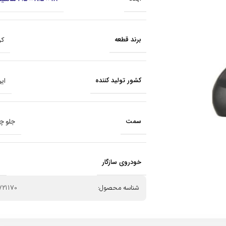
برند قطعه
کر
کشور تولید کننده
ایر
سمت
جلو چ
خودروی سازگار
ر
شناسه محصول:
721170