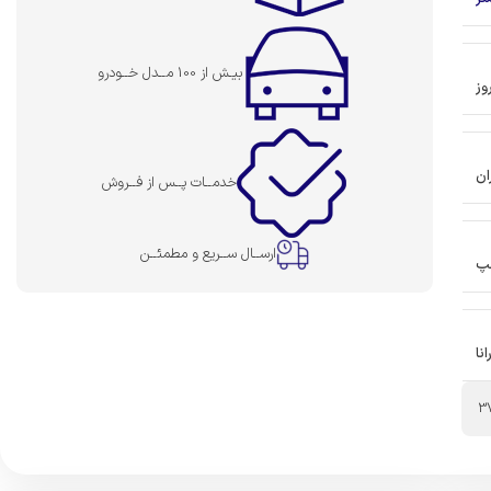
بیـش از 100 مــدل خــودرو
وز
ان
خدمــات پــس از فــروش
ارســال ســریع و مطمئــن
پ
انا
3