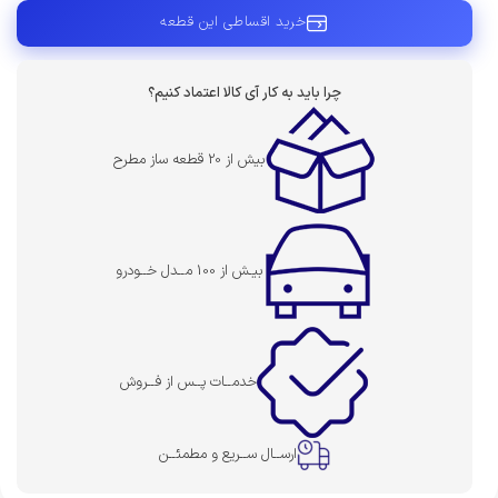
خرید اقساطی این قطعه
چرا باید به کار آی کالا اعتماد کنیم؟
بیش از 20 قطعه ساز مطرح
بیـش از 100 مــدل خــودرو
خدمــات پــس از فــروش
ارســال ســریع و مطمئــن