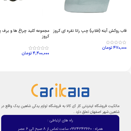
قاب روکش آینه (فلاپ) چپ رانا نقره ای کروز
مجموعه کلید چراغ ها و برف پا
کروز
۴۷۰,۰۰۰
تومان
۴,۴۰۰,۰۰۰
تومان
افزودن به سبد خرید
افزودن به سبد خرید
مالکیت فروشگاه اینترنتی کار آی کالا به فروشگاه لوازم یدکی شاهین یدک واقع در
شاهین شهر اصفهان تعلق دارد .
راه های ارتباطی :
همراه : 09924343660 ساعت تماس از 8 صبح الی 6 عصر