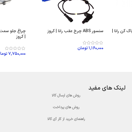
ک کن رانا |
سنسور ABS چرخ عقب رانا | کروز
چراغ جلو سمت چ
| کروز
۱,۱۶۰,۰۰۰
تومان
۷,۷۵۰,۰۰۰
توما
افزودن به سبد خرید
افزودن به سبد
لینک های مفید
روش های ارسال کالا
روش های پرداخت
راهنمای خرید از کار آی کالا