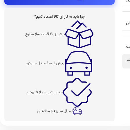
چرا باید به کار آی کالا اعتماد کنیم؟
ان
بیش از 20 قطعه ساز مطرح
ت
3
بیـش از 100 مــدل خــودرو
خدمــات پــس از فــروش
ارســال ســریع و مطمئــن