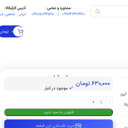
مشاوره و تماس :
آدرس کارآیکالا :
09924343660 | 09905034590
ایران - شاهین شه
۰
تومان
بهای قطعه :
۶۳۰,۰۰۰
تومان
موجود در انبار
کروز
انا
افزودن به سبد خرید
خرید اقساطی این قطعه
وز