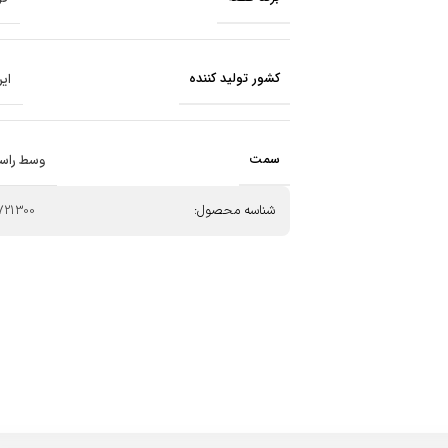
کشور تولید کننده
ایر
سمت
وسط راس
شناسه محصول:
721300