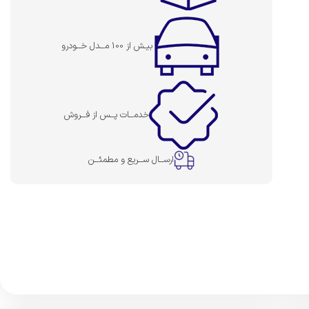
بیـش از 100 مــدل خــودرو
خدمــات پــس از فــروش
ارســال ســریع و مطمئــن