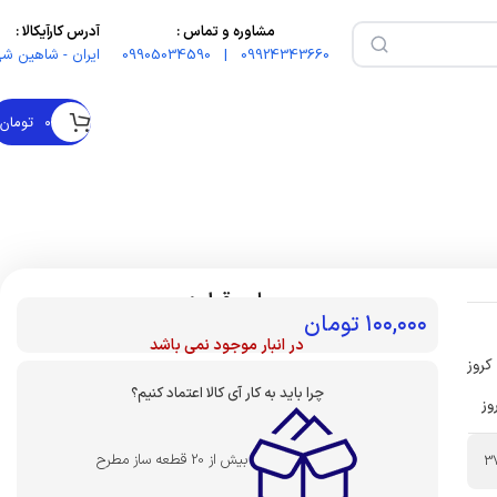
مشاوره و تماس :
آدرس کارآیکالا :
09924343660 | 09905034590
ایران - شاهین شه
۰
تومان
بهای قطعه :
۱۰۰,۰۰۰
تومان
در انبار موجود نمی باشد
کروز
چرا باید به کار آی کالا اعتماد کنیم؟
وز
بیش از 20 قطعه ساز مطرح
3