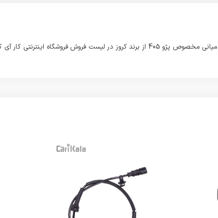
این محصولی که مشاهده می فرمائید با نام زه تزئینی پنل مرکزی داشبورد میانی مخصوص پژو 405 از برند کروز در لیست فروش فروشگاه اینترنتی کار آ