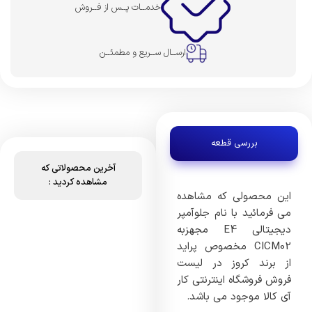
خدمــات پــس از فــروش
ارســال ســریع و مطمئــن
بررسی قطعه
آخرین محصولاتی که
مشاهده کردید :
این محصولی که مشاهده
می فرمائید با نام جلوآمپر
دیجیتالی E4 مجهزبه
CICM02 مخصوص پراید
از برند کروز در لیست
فروش فروشگاه اینترنتی کار
آی کالا موجود می باشد.