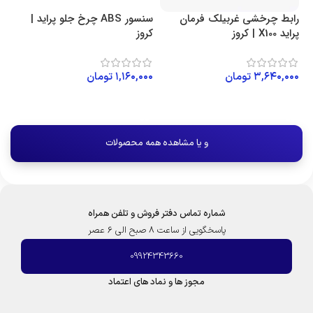
رابط چرخشی غربیلک فرمان
سنسور ABS چرخ جلو پراید |
پراید X100 | کروز
کروز
۳,۶۴۰,۰۰۰
تومان
۱,۱۶۰,۰۰۰
تومان
افزودن به سبد خرید
افزودن به سبد خرید
و یا مشاهده همه محصولات
شماره تماس دفتر فروش و تلفن همراه
پاسخگویی از ساعت 8 صبح الی 6 عصر
09924343660
مجوز ها و نماد های اعتماد