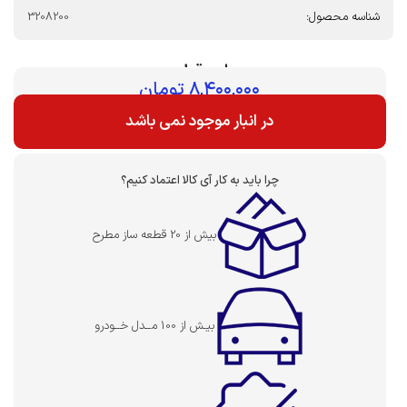
شناسه محصول:
3208200
بهای قطعه :
۸,۴۰۰,۰۰۰
تومان
در انبار موجود نمی باشد
چرا باید به کار آی کالا اعتماد کنیم؟
بیش از 20 قطعه ساز مطرح
بیـش از 100 مــدل خــودرو