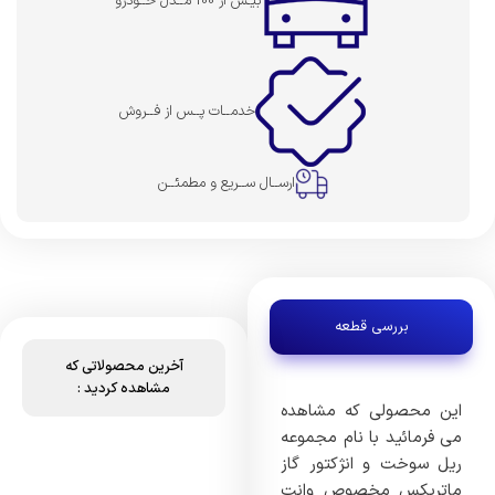
بیـش از 100 مــدل خــودرو
خدمــات پــس از فــروش
ارســال ســریع و مطمئــن
بررسی قطعه
آخرین محصولاتی که
مشاهده کردید :
این محصولی که مشاهده
می فرمائید با نام مجموعه
ریل سوخت و انژکتور گاز
ماتریکس مخصوص وانت