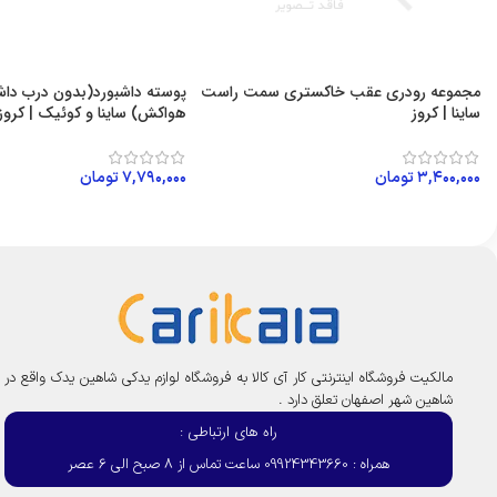
مجموعه رودری عقب خاکستری سمت راست
پوسته داشبورد(بدون درب داشب
ساینا | کروز
هواکش) ساینا و کوئیک | کروز
۳,۴۰۰,۰۰۰
تومان
۷,۷۹۰,۰۰۰
تومان
افزودن به سبد خرید
افزودن به سبد خرید
مالکیت فروشگاه اینترنتی کار آی کالا به فروشگاه لوازم یدکی شاهین یدک واقع در
شاهین شهر اصفهان تعلق دارد .
راه های ارتباطی :
همراه : 09924343660 ساعت تماس از 8 صبح الی 6 عصر