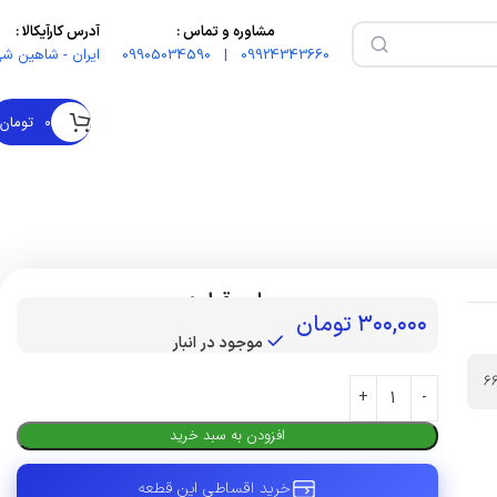
مشاوره و تماس :
آدرس کارآیکالا :
09924343660 | 09905034590
ایران - شاهین شه
۰
تومان
بهای قطعه :
۳۰۰,۰۰۰
تومان
موجود در انبار
6
افزودن به سبد خرید
خرید اقساطی این قطعه