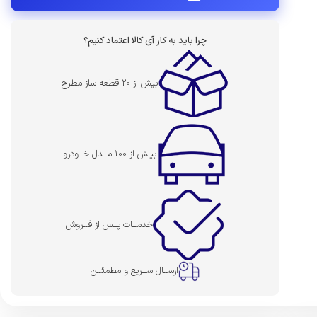
چرا باید به کار آی کالا اعتماد کنیم؟
بیش از 20 قطعه ساز مطرح
بیـش از 100 مــدل خــودرو
خدمــات پــس از فــروش
ارســال ســریع و مطمئــن