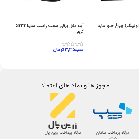
لولینگ) چراغ جلو ساینا
آینه بغل برقی سمت راست ساینا S232 |
کروز
۳,۳۵۰,۰۰۰
تومان
 خرید
افزودن به سبد خرید
مجوز ها و نماد های اعتماد
درگاه پرداخت سامان
درگاه پرداخت زرین پال
اتحادیه صنف لوازم 
کیش
اصفهان