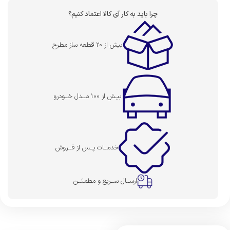
چرا باید به کار آی کالا اعتماد کنیم؟
بیش از 20 قطعه ساز مطرح
بیـش از 100 مــدل خــودرو
خدمــات پــس از فــروش
ارســال ســریع و مطمئــن