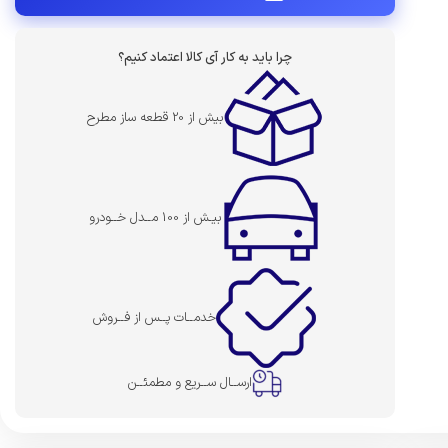
چرا باید به کار آی کالا اعتماد کنیم؟
بیش از 20 قطعه ساز مطرح
بیـش از 100 مــدل خــودرو
خدمــات پــس از فــروش
ارســال ســریع و مطمئــن