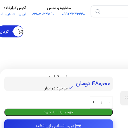
مشاوره و تماس :
آدرس کارآیکالا :
09924343660 | 09905034590
ایران - شاهین شه
۰
تومان
بهای قطعه :
۴۸۰,۰۰۰
تومان
موجود در انبار
6
افزودن به سبد خرید
خرید اقساطی این قطعه