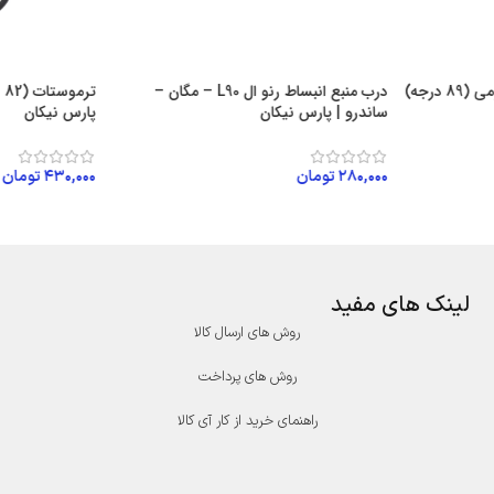
ترموستات با در پوش آلومینیومی (89 درجه)
درب منبع انبساط رنو ال L90 – مگان –
ساندرو | پارس نیکان
پارس نیکان
۲۸۰,۰۰۰
تومان
۴۳۰,۰۰۰
تومان
افزودن به سبد خرید
افزودن به سبد
لینک های مفید
روش های ارسال کالا
روش های پرداخت
راهنمای خرید از کار آی کالا
درگاه پرداخت پارسیان