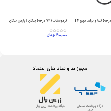
ترموستات (82 درجه) تیبا و پراید یورو 4 |
ترموستات (74 درجه) پیکان | پارس نیکان
ترم
۴۰۰,۰۰۰
تومان
۰
افزودن به سبد خرید
 خرید
مجوز ها و نماد های اعتماد
درگاه پرداخت سامان
درگاه پرداخت زرین پال
اتحادیه صنف لوازم 
کیش
اصفهان