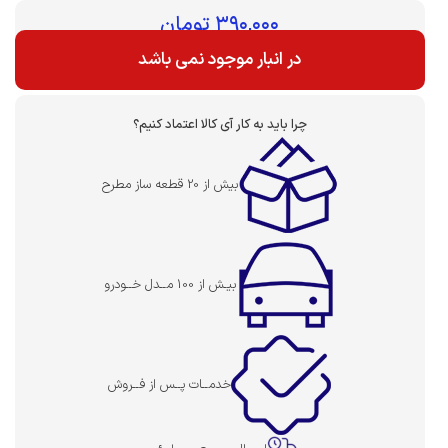
بهای قطعه :
۳۹۰,۰۰۰
تومان
در انبار موجود نمی باشد
چرا باید به کار آی کالا اعتماد کنیم؟
بیش از 20 قطعه ساز مطرح
بیـش از 100 مــدل خــودرو
خدمــات پــس از فــروش