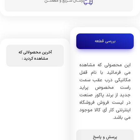
ارســال ســریع و مطمئــن
بررسی قطعه
آخرین محصولاتی که
مشاهده کردید :
این محصولی که مشاهده
می فرمائید با نام قفل
مکانیکی درب عقب سمت
راست مخصوص پراید
جدید از برند پاکور صنعت
در لیست فروش فروشگاه
اینترنتی کار آی کالا موجود
می باشد.
پرسش و پاسخ