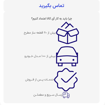
بهای قطعه :
تماس بگیرید
چرا باید به کار آی کالا اعتماد کنیم؟
بیش از 20 قطعه ساز مطرح
بیـش از 100 مــدل خــودرو
خدمــات پــس از فــروش
ارســال ســریع و مطمئــن