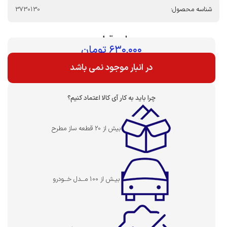
شناسه محصول:
3730130
بهای قطعه :
۶۳۰,۰۰۰
تومان
در انبار موجود نمی باشد
چرا باید به کار آی کالا اعتماد کنیم؟
بیش از 20 قطعه ساز مطرح
بیـش از 100 مــدل خــودرو