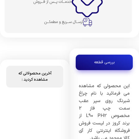
خدمــات پــس از فــروش
ارســال ســریع و مطمئــن
بررسی قطعه
آخرین محصولاتی که
مشاهده کردید :
این محصولی که مشاهده
می فرمائید با نام چراغ
شبرنگ روی سپر عقب
سمت چپ فاز 2
مخصوص L90 PH2 از
برند کروز در لیست فروش
فروشگاه اینترنتی کار آی
کالا موجود می باشد.