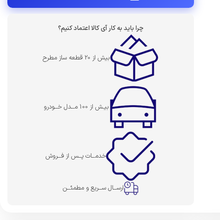
چرا باید به کار آی کالا اعتماد کنیم؟
بیش از 20 قطعه ساز مطرح
بیـش از 100 مــدل خــودرو
خدمــات پــس از فــروش
ارســال ســریع و مطمئــن