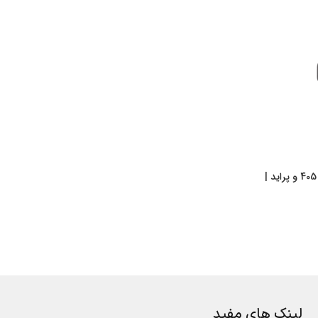
پتانسیومتر زیمنس طرح کروز 405 و پراید |
لینک های مفید