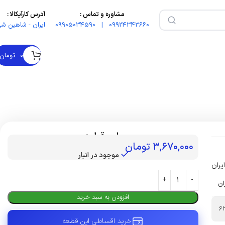
مشاوره و تماس :
آدرس کارآیکالا :
09924343660 | 09905034590
ایران - شاهین شه
۰
تومان
بهای قطعه :
۳,۶۷۰,۰۰۰
تومان
موجود در انبار
یران
ان
افزودن به سبد خرید
6
خرید اقساطی این قطعه