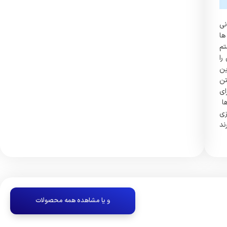
نی
ها
تم
را
ین
تن
ای
ها
زی
ند
و یا مشاهده همه محصولات