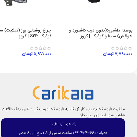
پوسته داشبورد(بدون درب داشبورد و
چراغ روشنایی روز (دیلایت)
هواکش) ساینا و کوئیک | کروز
کوئیک S212 | کروز
۷,۷۹۰,۰۰۰
تومان
۵,۹۷۰,۰۰۰
تومان
افزودن به سبد خرید
افزودن به سبد خرید
مالکیت فروشگاه اینترنتی کار آی کالا به فروشگاه لوازم یدکی شاهین یدک واقع در
شاهین شهر اصفهان تعلق دارد .
راه های ارتباطی :
همراه : 09924343660 ساعت تماس از 8 صبح الی 6 عصر