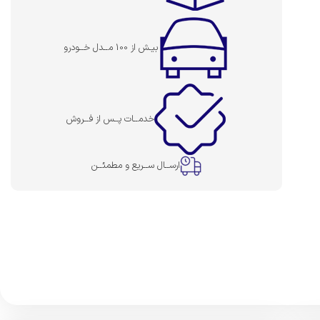
بیـش از 100 مــدل خــودرو
خدمــات پــس از فــروش
ارســال ســریع و مطمئــن