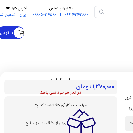
مشاوره و تماس :
آدرس کارآیکالا :
09924343660 | 09905034590
ایران - شاهین شه
۰
تومان
بهای قطعه :
۱,۲۷۰,۰۰۰
تومان
در انبار موجود نمی باشد
کروز
چرا باید به کار آی کالا اعتماد کنیم؟
وز
بیش از 20 قطعه ساز مطرح
5