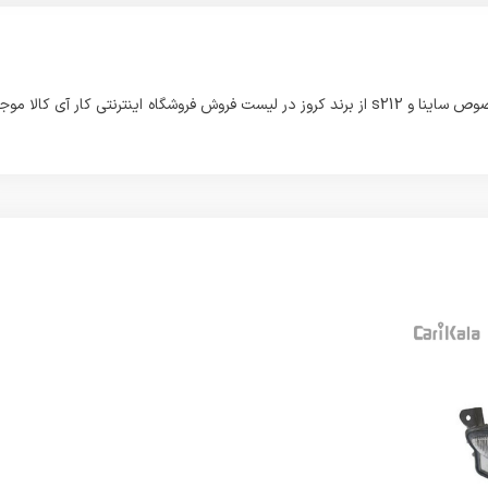
این محصولی که مشاهده می فرمائید با نام موتور تنظیم نور چراغ جلو مخصوص ساینا و s212 از برند کروز در لیست فروش فروشگاه اینترنتی کار آی کالا 