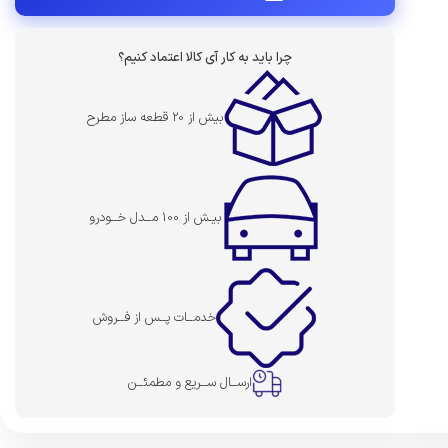
چرا باید به کار آی کالا اعتماد کنیم؟
بیش از 20 قطعه ساز مطرح
بیـش از 100 مــدل خــودرو
خدمــات پــس از فــروش
ارســال ســریع و مطمئــن