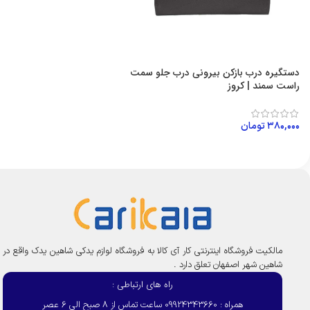
دستگیره درب بازکن بیرونی درب جلو سمت
راست سمند | کروز
۳۸۰,۰۰۰
تومان
افزودن به سبد خرید
مالکیت فروشگاه اینترنتی کار آی کالا به فروشگاه لوازم یدکی شاهین یدک واقع در
شاهین شهر اصفهان تعلق دارد .
راه های ارتباطی :
همراه : 09924343660 ساعت تماس از 8 صبح الی 6 عصر