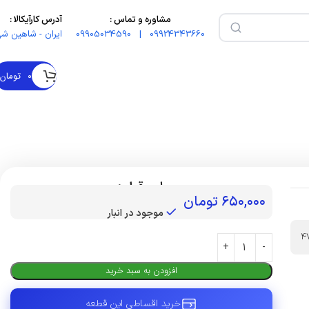
مشاوره و تماس :
آدرس کارآیکالا :
09924343660 | 09905034590
ایران - شاهین شه
۰
تومان
بهای قطعه :
۶۵۰,۰۰۰
تومان
موجود در انبار
4
افزودن به سبد خرید
خرید اقساطی این قطعه