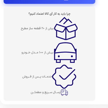
چرا باید به کار آی کالا اعتماد کنیم؟
بیش از 20 قطعه ساز مطرح
بیـش از 100 مــدل خــودرو
خدمــات پــس از فــروش
ارســال ســریع و مطمئــن