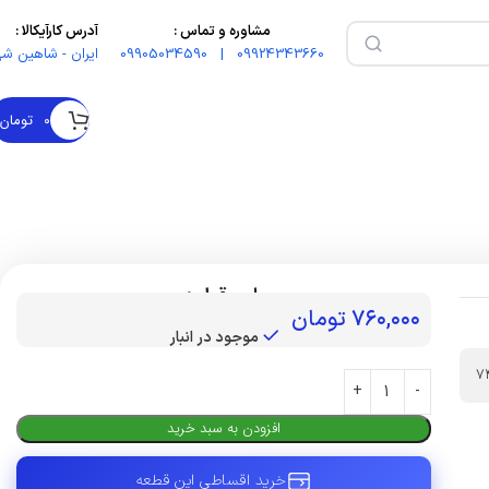
مشاوره و تماس :
آدرس کارآیکالا :
09924343660 | 09905034590
ایران - شاهین شه
۰
تومان
بهای قطعه :
۷۶۰,۰۰۰
تومان
موجود در انبار
7
افزودن به سبد خرید
خرید اقساطی این قطعه