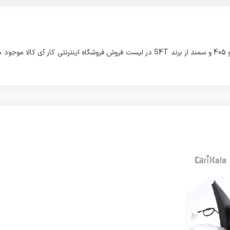
این محصولی که مشاهده می فرمائید با نام سیبک زیر اکسل مخصوص پژو 405 و سمند از برند S4T در لیست فروش فروشگاه اینترنتی کار آی کالا مو