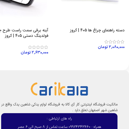
دسته راهنمای چراغ ها 405 | کروز
آینه برقی سمت راست طرح جد
فولدینگ دستی 405 | کروز
۲,۰۸۰,۰۰۰
تومان
۲,۶۳۰,۰۰۰
تومان
افزودن به سبد خرید
افزودن به سبد خرید
مالکیت فروشگاه اینترنتی کار آی کالا به فروشگاه لوازم یدکی شاهین یدک واقع در
شاهین شهر اصفهان تعلق دارد .
راه های ارتباطی :
همراه : 09924343660 ساعت تماس از 8 صبح الی 6 عصر