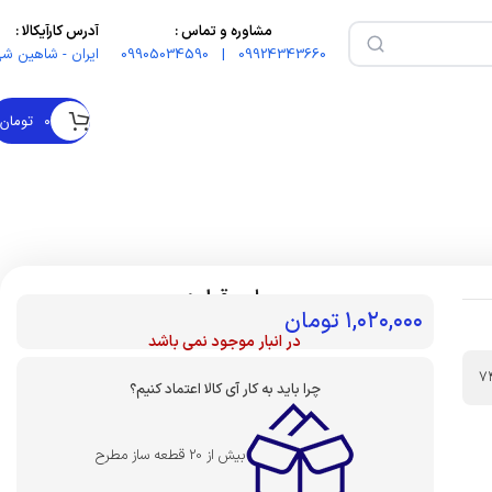
مشاوره و تماس :
آدرس کارآیکالا :
09924343660 | 09905034590
ایران - شاهین شه
۰
تومان
بهای قطعه :
۱,۰۲۰,۰۰۰
تومان
در انبار موجود نمی باشد
7
چرا باید به کار آی کالا اعتماد کنیم؟
بیش از 20 قطعه ساز مطرح