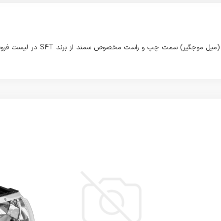
این محصولی که مشاهده می فرمائید با نام ست 2 عددی سیبک تعادل (میل موجگیر) سمت چپ و راست مخصوص سمند از برن