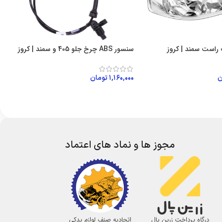
راست سمند | کروز
سنسور ABS چرخ جلو 405 و سمند | کروز
ن
۱,۱۶۰,۰۰۰
تومان
 خرید
افزودن به سبد خرید
مجوز ها و نماد های اعتماد
درگاه پرداخت زرین پال
اتحادیه صنف لوازم یدکی
نماد اعتماد الکترونی