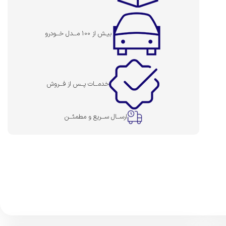
بیـش از 100 مــدل خــودرو
خدمــات پــس از فــروش
ارســال ســریع و مطمئــن