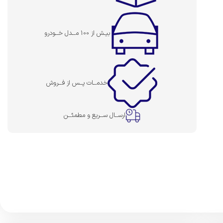
بیـش از 100 مــدل خــودرو
خدمــات پــس از فــروش
ارســال ســریع و مطمئــن