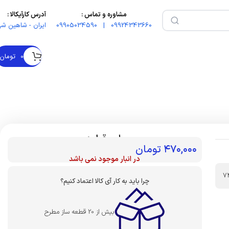
مشاوره و تماس :
آدرس کارآیکالا :
09924343660 | 09905034590
ایران - شاهین شه
۰
تومان
بهای قطعه :
۴۷۰,۰۰۰
تومان
در انبار موجود نمی باشد
7
چرا باید به کار آی کالا اعتماد کنیم؟
بیش از 20 قطعه ساز مطرح