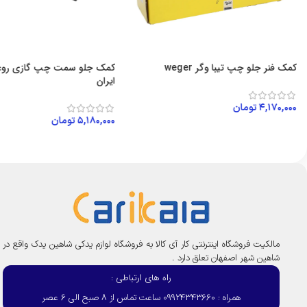
کمک فنر جلو چپ تیبا وگر weger
ایران
۴,۱۷۰,۰۰۰
تومان
۵,۱۸۰,۰۰۰
تومان
افزودن به سبد خرید
افزودن به سبد خرید
مالکیت فروشگاه اینترنتی کار آی کالا به فروشگاه لوازم یدکی شاهین یدک واقع در
شاهین شهر اصفهان تعلق دارد .
راه های ارتباطی :
همراه : 09924343660 ساعت تماس از 8 صبح الی 6 عصر