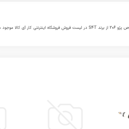
این محصولی که مشاهده می فرمائید با نام دوشاخ رام تیر کمانی مخصوص پژو 206 از برند S4T در لیست فروش فروشگاه اینترنتی کار آی کالا مو