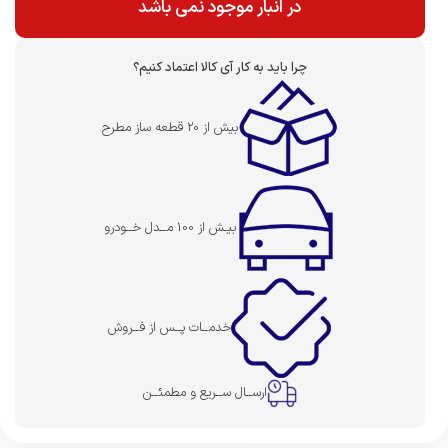
در انبار موجود نمی باشد
چرا باید به کار آی کالا اعتماد کنیم؟
بیش از 20 قطعه ساز مطرح
بیـش از 100 مــدل خــودرو
خدمــات پــس از فــروش
ارســال ســریع و مطمئــن