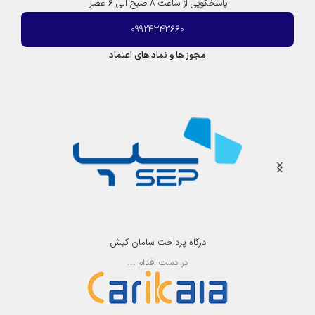
پاسخگویی از ساعت 8 صبح الی 6 عصر
09924343660
مجوز ها و نماد های اعتماد
درگاه پرداخت سامان کیش
در دست اقدام ...