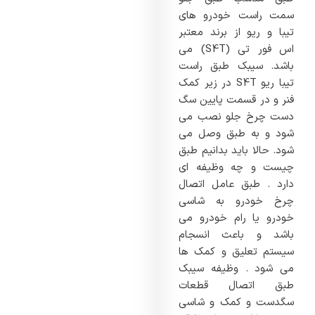
سمت راست خودرو های
تیبا و ریو از برند معتبر
اس فور تی (S4T) می
باشد. سیبک طبق راست
تیبا ریو S4T در زیر کمک
فنر و در قسمت پایین سگ
دست چرخ جلو نصب می
شود و به طبق وصل می
شود. حالا باید بدانیم طبق
چیست و چه وظیفه ای
دارد . طبق عامل اتصال
چرخ خودرو به شاسی
خودرو یا رام خودرو می
باشد و باعث انسجام
سیستم تعلیق و کمک ها
می شود . وظیفه سیبک
طبق اتصال قطعات
سگدست و کمک و شاسی